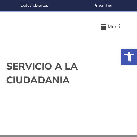
Datos abiertos
Proyectos
Menú
Ab
SERVICIO A LA
CIUDADANIA