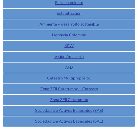
Funcionamiento
Estabilización
Ambiente y desarrollo sostenible
Herencia Colombia
KFW
Visión Amazonía
AFD
Catastro Multipropósito.
Zona ZEII Catatumbo – Catastro
Zona ZEII Catatumbo
Sociedad De Activos Especiales (SAE)
Sociedad De Activos Especiales (SAE)