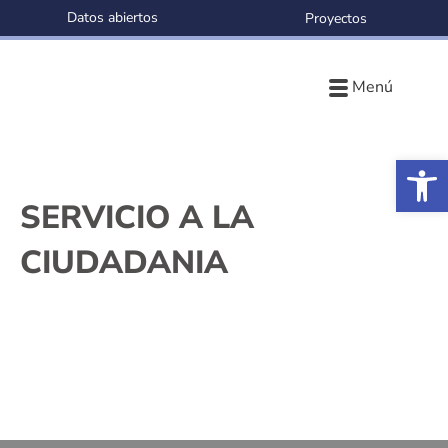
Datos abiertos
Proyectos
Menú
Ab
SERVICIO A LA
CIUDADANIA