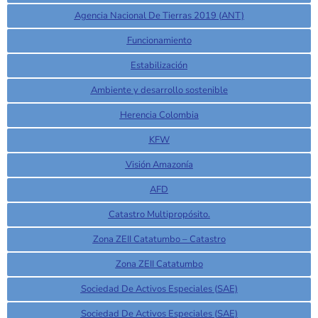
Agencia Nacional De Tierras 2019 (ANT)
Funcionamiento
Estabilización
Ambiente y desarrollo sostenible
Herencia Colombia
KFW
Visión Amazonía
AFD
Catastro Multipropósito.
Zona ZEII Catatumbo – Catastro
Zona ZEII Catatumbo
Sociedad De Activos Especiales (SAE)
Sociedad De Activos Especiales (SAE)