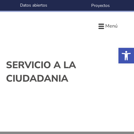
Datos abiertos
Proyectos
Menú
Ab
SERVICIO A LA
CIUDADANIA