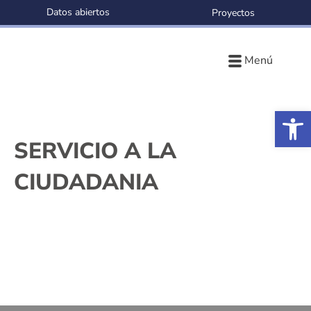
Datos abiertos
Proyectos
Menú
Ab
SERVICIO A LA
CIUDADANIA