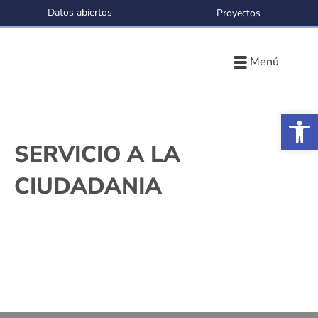
Datos abiertos
Proyectos
Menú
Ab
SERVICIO A LA
CIUDADANIA