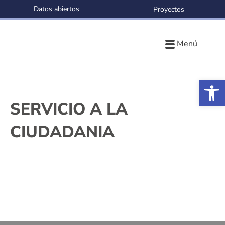
Datos abiertos
Proyectos
Menú
Ab
SERVICIO A LA
CIUDADANIA