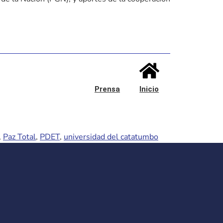
Prensa
Inicio
,
Paz Total
,
PDET
,
universidad del catatumbo