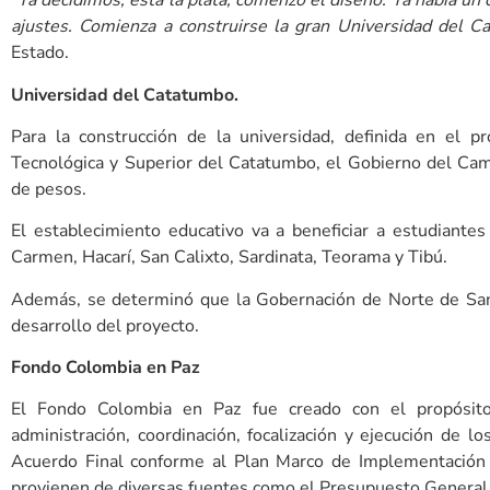
“Ya decidimos, está la plata, comenzó el diseño. Ya había un
ajustes. Comienza a construirse la gran Universidad del C
Estado.
Universidad del Catatumbo.
Para la construcción de la universidad, definida en el 
Tecnológica y Superior del Catatumbo, el Gobierno del Cam
de pesos.
El establecimiento educativo va a beneficiar a estudiantes
Carmen, Hacarí, San Calixto, Sardinata, Teorama y Tibú.
Además, se determinó que la Gobernación de Norte de Sant
desarrollo del proyecto.
Fondo Colombia en Paz
El Fondo Colombia en Paz fue creado con el propósito d
administración, coordinación, focalización y ejecución de 
Acuerdo Final conforme al Plan Marco de Implementación 
provienen de diversas fuentes como el Presupuesto General 