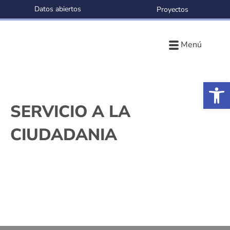
Datos abiertos
Proyectos
Menú
Ab
SERVICIO A LA
CIUDADANIA