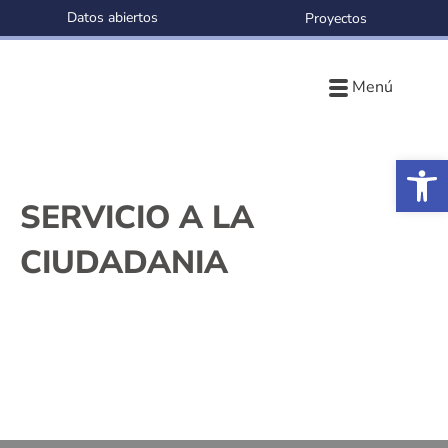
Datos abiertos
Proyectos
Menú
Ab
SERVICIO A LA
CIUDADANIA