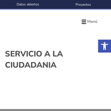
Datos abiertos
Proyectos
Menú
Ab
SERVICIO A LA
CIUDADANIA