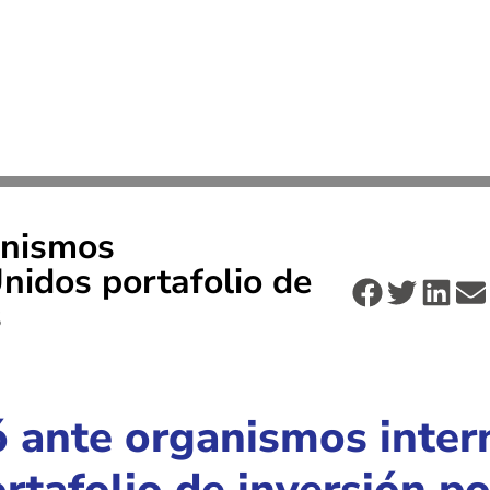
anismos
nidos portafolio de
s
 ante organismos inter