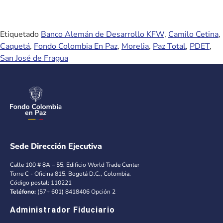
Etiquetado
Banco Alemán de Desarrollo KFW
,
Camilo Cetina
,
Caquetá
,
Fondo Colombia En Paz
,
Morelia
,
Paz Total
,
PDET
,
San José de Fragua
Sede Dirección Ejecutiva
Calle 100 # 8A – 55, Edificio World Trade Center
Torre C - Oficina 815, Bogotá D.C., Colombia.
Código postal: 110221
Teléfono:
(57+ 601) 8418406 Opción 2
Administrador Fiduciario