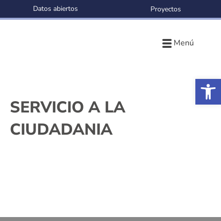
Datos abiertos
Proyectos
Menú
Ab
SERVICIO A LA
CIUDADANIA