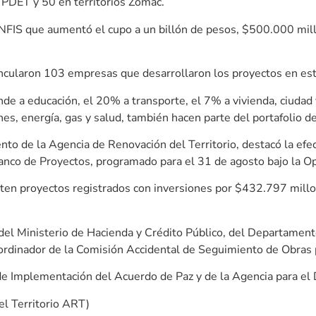
 PDET y 50 en territorios Zomac.
FIS que aumentó el cupo a un billón de pesos, $500.000 mill
vincularon 103 empresas que desarrollaron los proyectos en est
de a educación, el 20% a transporte, el 7% a vivienda, ciudad y
es, energía, gas y salud, también hacen parte del portafolio d
to de la Agencia de Renovación del Territorio, destacó la ef
Banco de Proyectos, programado para el 31 de agosto bajo la O
sten proyectos registrados con inversiones por $432.797 millo
el Ministerio de Hacienda y Crédito Público, del Departamento
ordinador de la Comisión Accidental de Seguimiento de Obras 
e Implementación del Acuerdo de Paz y de la Agencia para el 
el Territorio ART)