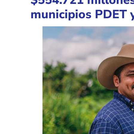
$554.721 millones 
municipios PDET