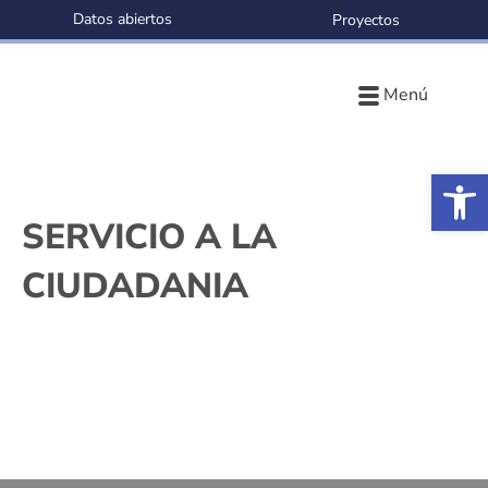
Datos abiertos
Proyectos
Menú
Ab
SERVICIO A LA
CIUDADANIA