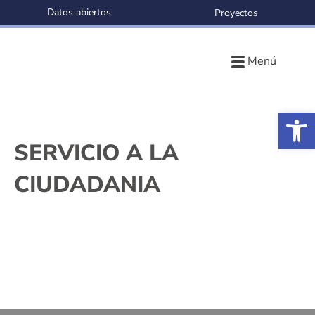
Datos abiertos
Proyectos
Menú
Ab
SERVICIO A LA
CIUDADANIA