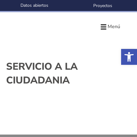
Datos abiertos
Proyectos
Menú
Ab
SERVICIO A LA
CIUDADANIA