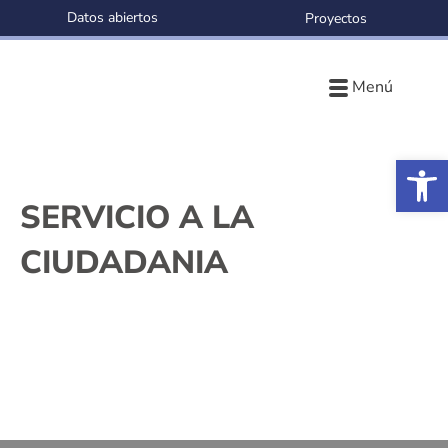
Datos abiertos
Proyectos
Menú
Ab
SERVICIO A LA
CIUDADANIA